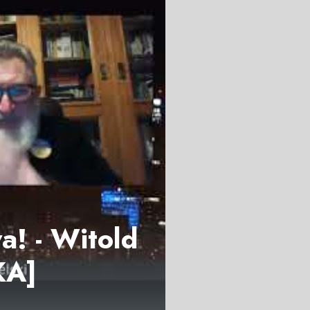
! - Witold
KA]