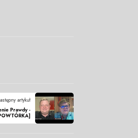
astępny artykuł
enie Prawdy -
U [POWTÓRKA]