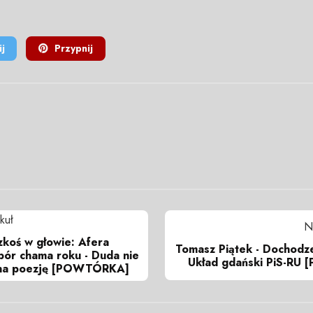
j
Przypnij
kuł
N
koś w głowie: Afera
Tomasz Piątek - Dochodz
bór chama roku - Duda nie
Układ gdański PiS-R
 na poezję [POWTÓRKA]