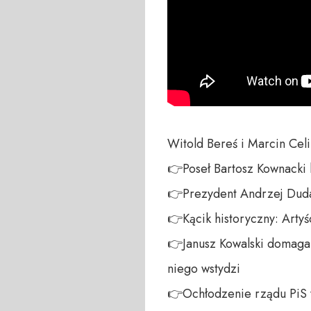
Witold Bereś i Marcin Celi
👉Poseł Bartosz Kownacki 
👉Prezydent Andrzej Duda 
👉Kącik historyczny: Artyś
👉Janusz Kowalski domaga 
niego wstydzi

👉Ochłodzenie rządu PiS w