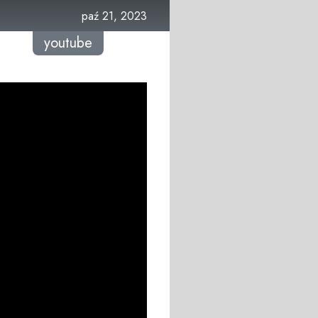
paź 21, 2023
youtube