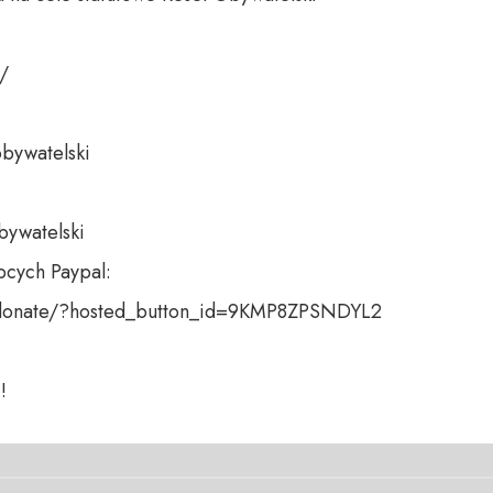
 

bywatelski 

bywatelski

cych Paypal:

donate/?hosted_button_id=9KMP8ZPSNDYL2

!