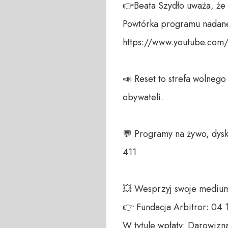
👉Beata Szydło uważa, że 
Powtórka programu nadane
https://www.youtube.com/
📣 Reset to strefa wolneg
obywateli. 

💬 Programy na żywo, dysk
411 

💥 Wesprzyj swoje medium!
👉 Fundacja Arbitror: 04
W tytule wpłaty: Darowizna