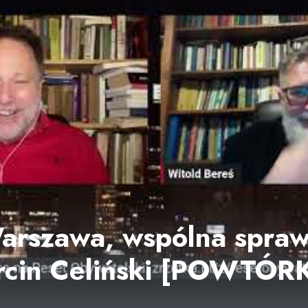
rszawa, wspólna sprawa
arcin Celiński [POWTÓR