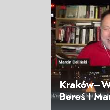
Kraków–Wa
Bereś i M