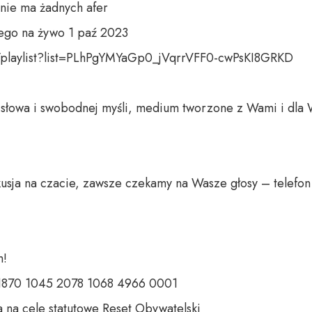
nie ma żadnych afer

go na żywo 1 paź 2023

playlist?list=PLhPgYMYaGp0_jVqrrVFF0-cwPsKI8GRKD

o słowa i swobodnej myśli, medium tworzone z Wami i dla 
usja na czacie, zawsze czekamy na Wasze głosy – telefon 
 

 1870 1045 2078 1068 4966 0001 

 na cele statutowe Reset Obywatelski 
