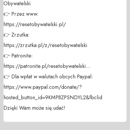
Obywatelski 

👉 Przez www: 

https://resetobywatelski.pl/ 

👉 Zrzutka: 

https://zrzutka.pl/z/resetobywatelski 

👉 Patronite: 

https://patronite.pl/resetobywatelski...

👉 Dla wpłat w walutach obcych Paypal:

https://www.paypal.com/donate/?
hosted_button_id=9KMP8ZPSNDYL2&fbclid

Dzięki Wam może się udać!