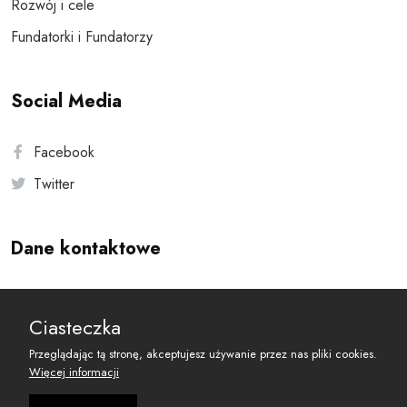
Rozwój i cele
Fundatorki i Fundatorzy
Social Media
Facebook
Twitter
Dane kontaktowe
Andersa 10, 00-201 Warszawa
Ciasteczka
reset@resetobywatelski.pl
Przeglądając tą stronę, akceptujesz używanie przez nas pliki cookies.
Więcej informacji