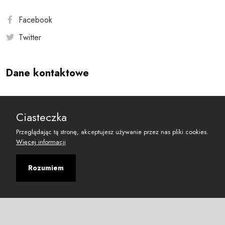
Facebook
Twitter
Dane kontaktowe
Andersa 10, 00-201 Warszawa
Ciasteczka
reset@resetobywatelski.pl
Przeglądając tą stronę, akceptujesz używanie przez nas pliki cookies.
Więcej informacji
Rozumiem
©
2026
Fundacja Arbitror
Developed with
by
Maciej
&
Łukasz