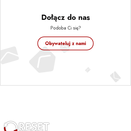
Dołącz do nas
Podoba Ci się?
Obywateluj z nami