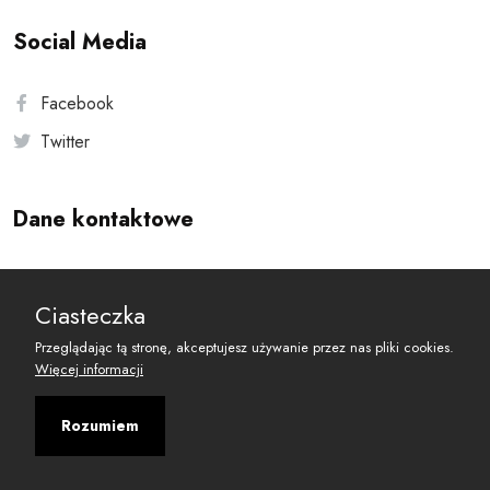
Social Media
Facebook
Twitter
Dane kontaktowe
Andersa 10, 00-201 Warszawa
Ciasteczka
reset@resetobywatelski.pl
Przeglądając tą stronę, akceptujesz używanie przez nas pliki cookies.
Więcej informacji
Rozumiem
©
2026
Fundacja Arbitror