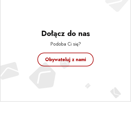
Dołącz do nas
Podoba Ci się?
Obywateluj z nami