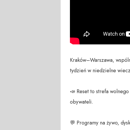
Kraków–Warszawa, wspólna s
tydzień w niedzielne wiec
📣 Reset to strefa wolneg
obywateli. 

💬 Programy na żywo, dysk