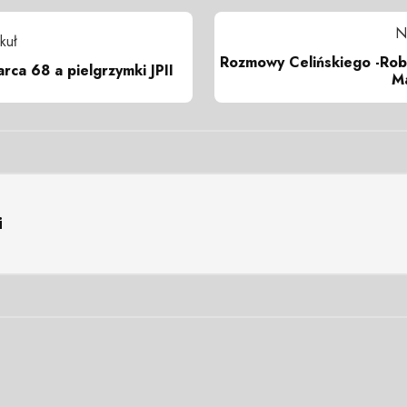
N
kuł
Rozmowy Celińskiego -Rob
rca 68 a pielgrzymki JPII
Ma
i