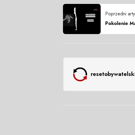
Poprzedni arty
Pokolenie Ma
resetobywatelsk