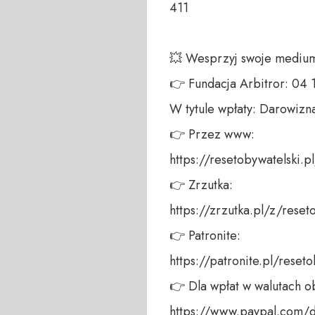
411 

💥 Wesprzyj swoje medium!
👉 Fundacja Arbitror: 04
W tytule wpłaty: Darowizna
👉 Przez www: 

https://resetobywatelski.pl/
👉 Zrzutka: 

https://zrzutka.pl/z/reseto
👉 Patronite: 

https://patronite.pl/reseto
👉 Dla wpłat w walutach ob
https://www.paypal.com/do