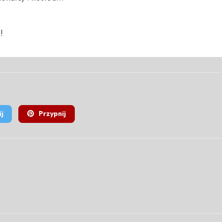
!
j
Przypnij