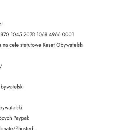
 

 1870 1045 2078 1068 4966 0001 

 na cele statutowe Reset Obywatelski 

 

bywatelski 

bywatelski

cych Paypal:

nate/?hosted...
