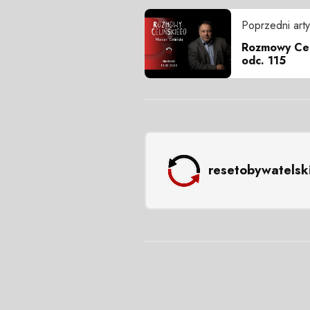
Poprzedni arty
Rozmowy Celi
odc. 115
resetobywatelsk