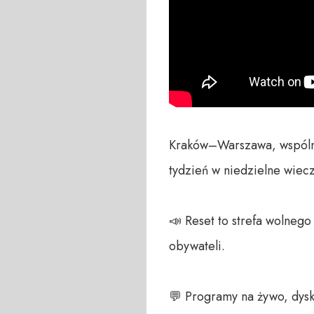
Kraków–Warszawa, wspólna s
tydzień w niedzielne wiec
📣 Reset to strefa wolneg
obywateli. 

💬 Programy na żywo, dysk