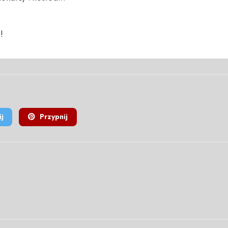
!
j
Przypnij