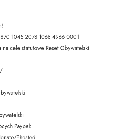
 

 1870 1045 2078 1068 4966 0001 

 na cele statutowe Reset Obywatelski 

 

bywatelski 

bywatelski

cych Paypal:

nate/?hosted...
