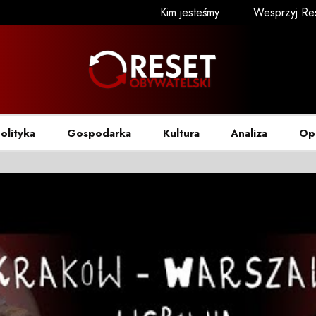
Kim jesteśmy
Wesprzyj Re
olityka
Gospodarka
Kultura
Analiza
Op