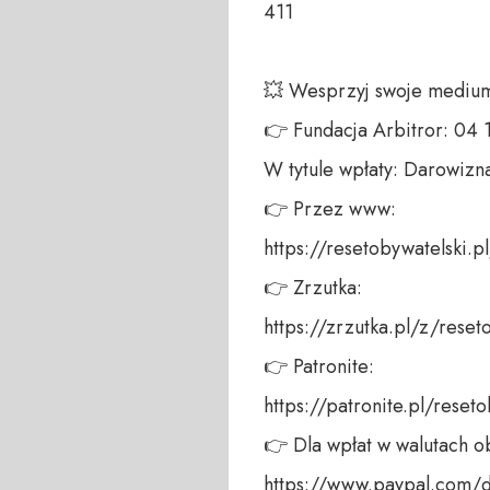
411 

💥 Wesprzyj swoje medium!
👉 Fundacja Arbitror: 04
W tytule wpłaty: Darowizna
👉 Przez www: 

https://resetobywatelski.pl/
👉 Zrzutka: 

https://zrzutka.pl/z/reseto
👉 Patronite: 

https://patronite.pl/reseto
👉 Dla wpłat w walutach ob
https://www.paypal.com/do