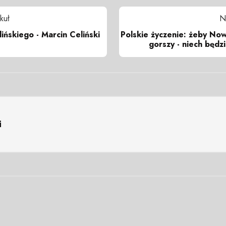
kuł
N
ńskiego - Marcin Celiński
Polskie życzenie: żeby Now
gorszy - niech będzi
i