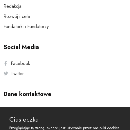
Redakcja
Rozwój i cele
Fundatorki i Fundatorzy
Social Media
Facebook
Twitter
Dane kontaktowe
Andersa 10, 00-201 Warszawa
Ciasteczka
reset@resetobywatelski.pl
Przeglądając tą stronę, akceptujesz używanie przez nas pliki cookies.