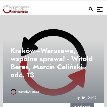
Kraków–Warszawa,
wspólna sprawa! - Witold
Bereś, Marcin Celiński -
odc. 13
resetobywatelski
lip 18, 2022