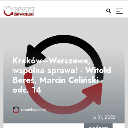
Kraków–Warszawa,
wspólna sprawa! - Witold
Bereś, Marcin Celiński -
odc. 14
resetobywatelski
lip 31, 2022