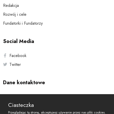
Redakcja
Rozwój i cele
Fundatorki i Fundatorzy
Social Media
Facebook
Twitter
Dane kontaktowe
Andersa 10, 00-201 Warszawa
Ciasteczka
reset@resetobywatelski.pl
Przeglądając tą stronę, akceptujesz używanie przez nas pliki cookies.