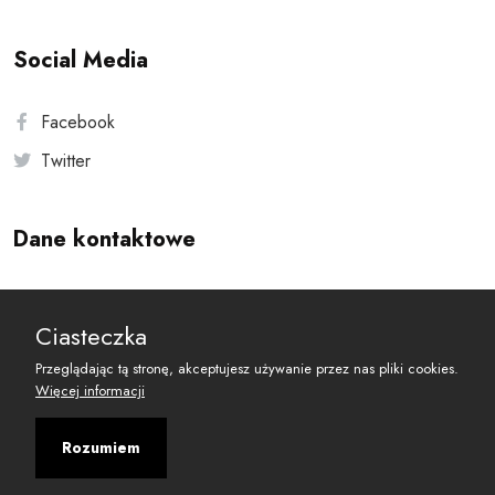
Social Media
Facebook
Twitter
Dane kontaktowe
Andersa 10, 00-201 Warszawa
Ciasteczka
reset@resetobywatelski.pl
Przeglądając tą stronę, akceptujesz używanie przez nas pliki cookies.
Więcej informacji
Rozumiem