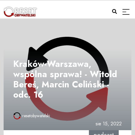
Kraków-Warszawa,
wspólna sprawa! - Witold
Bereś, Marcin Celiński -
odc. 16
resetobywatelski
sie 15, 2022