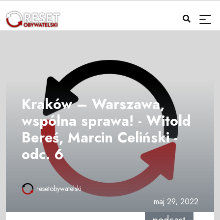
Kraków – Warszawa,
wspólna sprawa! - Witold
Bereś, Marcin Celiński -
odc. 6
resetobywatelski
maj 29, 2022