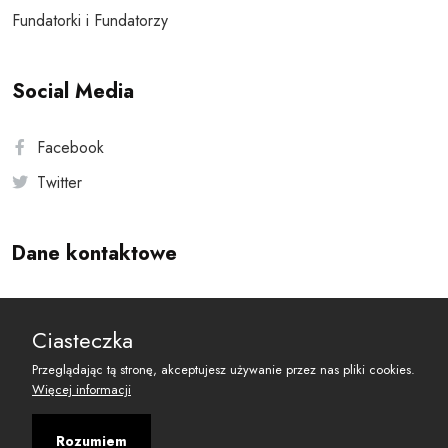
Fundatorki i Fundatorzy
Social Media
Facebook
Twitter
Dane kontaktowe
Andersa 10, 00-201 Warszawa
Ciasteczka
reset@resetobywatelski.pl
Przeglądając tą stronę, akceptujesz używanie przez nas pliki cookies.
Więcej informacji
Rozumiem