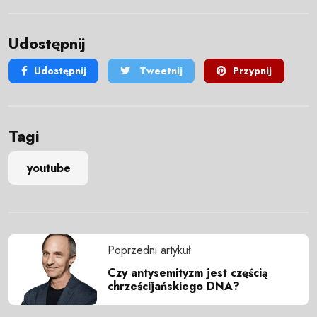
Udostępnij
Udostępnij
Tweetnij
Przypnij
Tagi
youtube
Poprzedni artykuł
Czy antysemityzm jest częścią
chrześcijańskiego DNA?