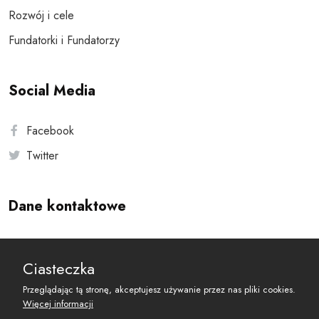
Rozwój i cele
Fundatorki i Fundatorzy
Social Media
Facebook
Twitter
Dane kontaktowe
Andersa 10, 00-201 Warszawa
Ciasteczka
reset@resetobywatelski.pl
Przeglądając tą stronę, akceptujesz używanie przez nas pliki cookies.
Więcej informacji