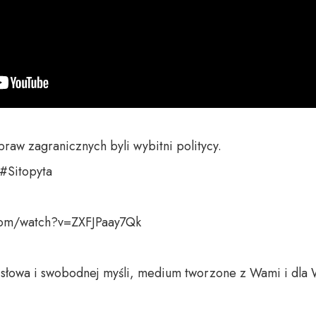
raw zagranicznych byli wybitni politycy.

Sitopyta 

com/watch?v=ZXFJPaay7Qk

o słowa i swobodnej myśli, medium tworzone z Wami i dla 