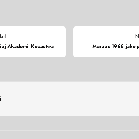
kuł
N
iej Akademii Kozactwa
Marzec 1968 jako p
i