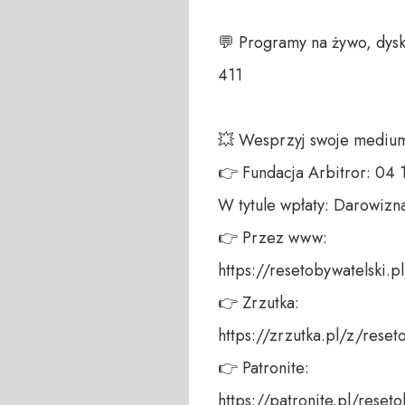
💬 Programy na żywo, dysk
411 

💥 Wesprzyj swoje medium!
👉 Fundacja Arbitror: 04
W tytule wpłaty: Darowizna
👉 Przez www: 

https://resetobywatelski.pl/
👉 Zrzutka: 

https://zrzutka.pl/z/reseto
👉 Patronite: 

https://patronite.pl/reseto