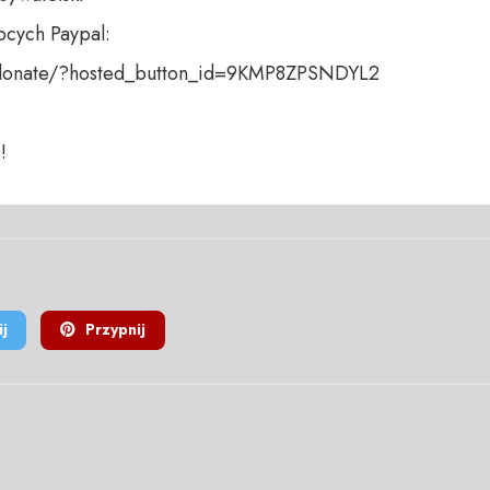
cych Paypal:

donate/?hosted_button_id=9KMP8ZPSNDYL2

!
j
Przypnij