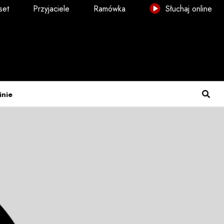
set
Przyjaciele
Ramówka
Słuchaj online
inie