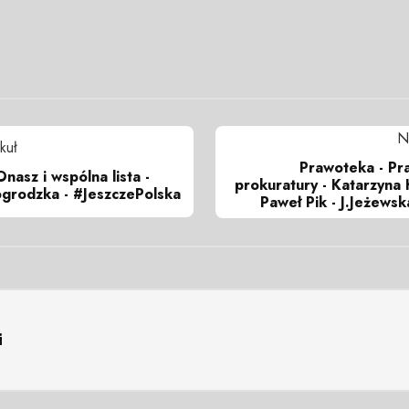
N
kuł
Prawoteka - Pr
nasz i wspólna lista -
prokuratury - Katarzyna
grodzka - #JeszczePolska
Paweł Pik - J.Jeżewsk
i