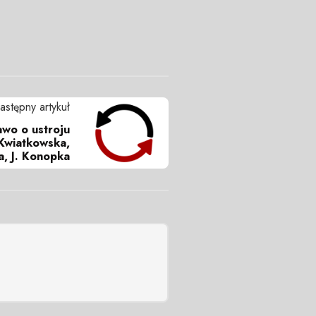
astępny artykuł
awo o ustroju
 Kwiatkowska,
a, J. Konopka