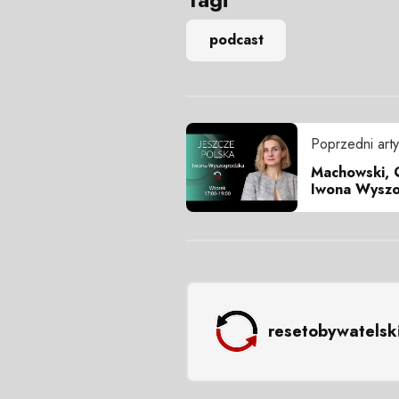
podcast
Poprzedni arty
Machowski, O
Iwona Wyszo
resetobywatelsk