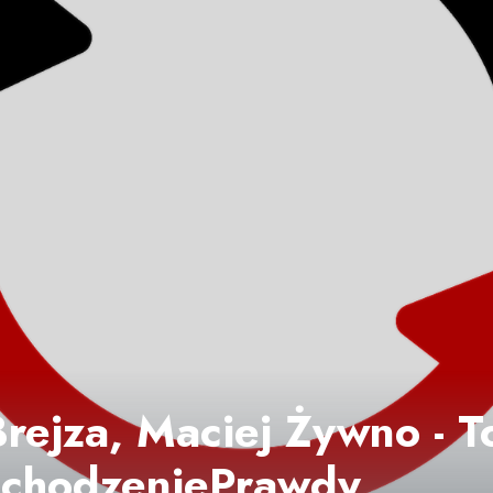
Brejza, Maciej Żywno - 
ochodzeniePrawdy