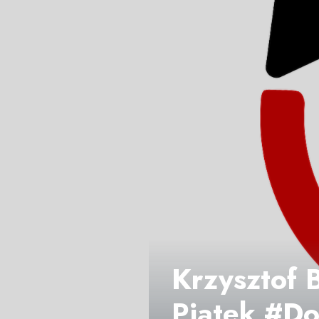
Krzysztof 
Piątek #D