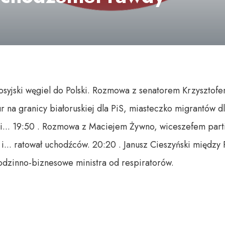
osyjski węgiel do Polski. Rozmowa z senatorem Krzysztofe
na granicy białoruskiej dla PiS, miasteczko migrantów dl
si... 19:50 . Rozmowa z Maciejem Żywno, wiceszefem parti
i... ratował uchodźców. 20:20 . Janusz Cieszyński między R
odzinno-biznesowe ministra od respiratorów.