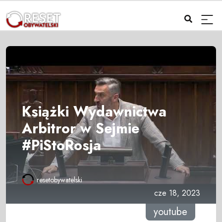
Książki Wydawnictwa
Arbitror w Sejmie
#PiStoRosja
resetobywatelski
cze 18, 2023
youtube