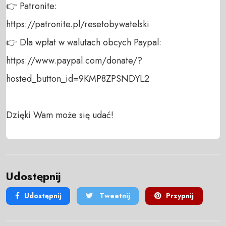
👉 Patronite: 

https://patronite.pl/resetobywatelski

👉 Dla wpłat w walutach obcych Paypal:

https://www.paypal.com/donate/?
hosted_button_id=9KMP8ZPSNDYL2

Dzięki Wam może się udać!
Udostępnij
Udostępnij
Tweetnij
Przypnij