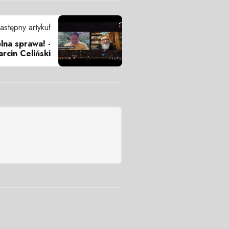
astępny artykuł
na sprawa! -
rcin Celiński