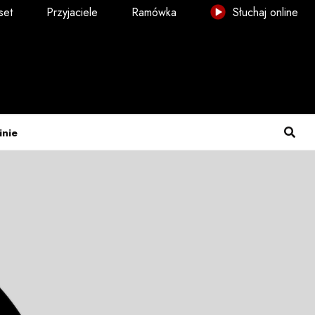
set
Przyjaciele
Ramówka
Słuchaj online
inie