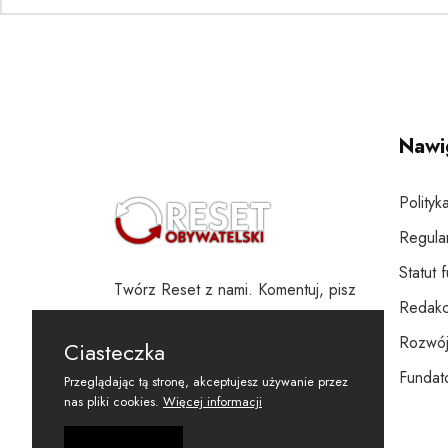
Nawi
Polityk
Regula
Statut 
Twórz Reset z nami. Komentuj, pisz
Redakc
i wspieraj
Rozwój
Ciasteczka
Fundato
Przeglądając tą stronę, akceptujesz używanie przez
nas pliki cookies.
Więcej informacji