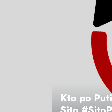
Kto po Puti
Sito #Sito