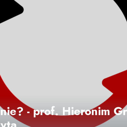
nie? - prof. Hieronim Gr
Pyta