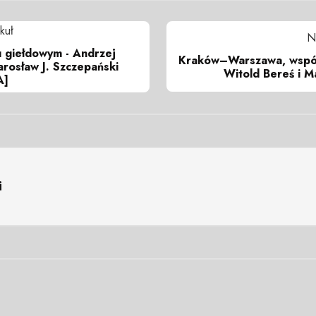
kuł
N
 giełdowym - Andrzej
Kraków–Warszawa, wspól
Jarosław J. Szczepański
Witold Bereś i Ma
A]
i