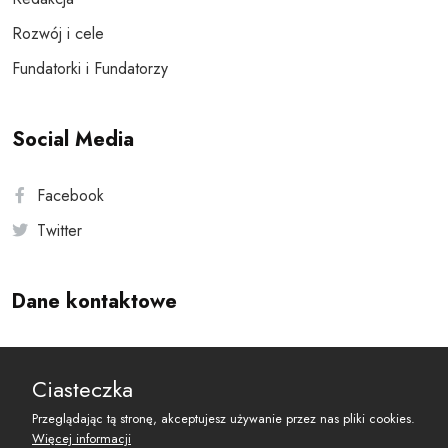
Rozwój i cele
Fundatorki i Fundatorzy
Social Media
Facebook
Twitter
Dane kontaktowe
Andersa 10, 00-201 Warszawa
Ciasteczka
reset@resetobywatelski.pl
Przeglądając tą stronę, akceptujesz używanie przez nas pliki cookies.
Więcej informacji