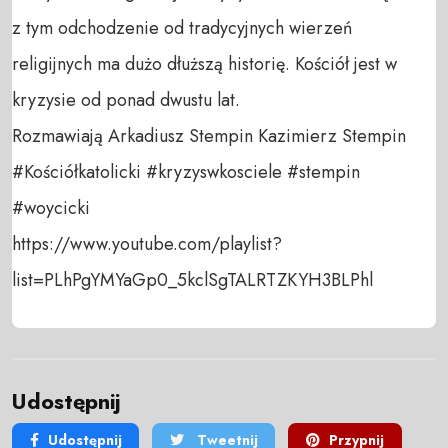
z tym odchodzenie od tradycyjnych wierzeń 
religijnych ma dużo dłuższą historię. Kościół jest w 
kryzysie od ponad dwustu lat. 

Rozmawiają Arkadiusz Stempin Kazimierz Stempin

#Kościółkatolicki #kryzyswkosciele #stempin 
#woycicki

https://www.youtube.com/playlist?
list=PLhPgYMYaGp0_5kclSgTALRTZKYH3BLPhl
Udostępnij
Udostępnij
Tweetnij
Przypnij