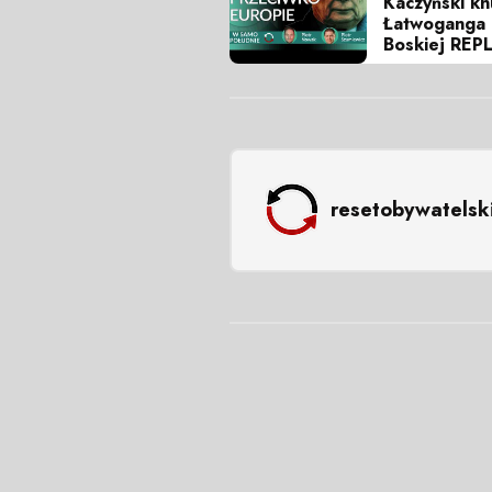
Kaczyński kn
Łatwoganga 
Boskiej REP
resetobywatelsk