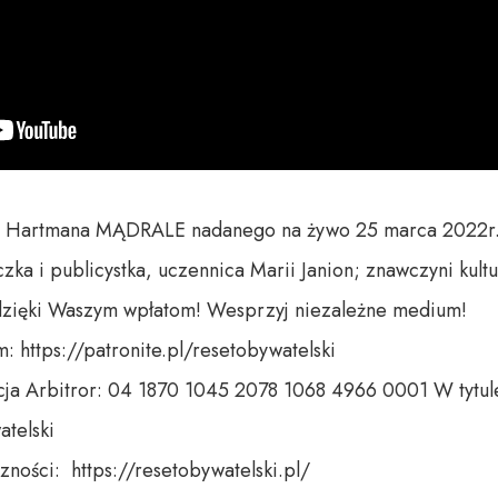
 Hartmana MĄDRALE nadanego na żywo 25 marca 2022r.
zka i publicystka, uczennica Marii Janion; znawczyni kultury
dzięki Waszym wpłatom! Wesprzyj niezależne medium! 

 https://patronite.pl/resetobywatelski

ja Arbitror: 04 1870 1045 2078 1068 4966 0001 W tytule
telski 

ności:  https://resetobywatelski.pl/ 
