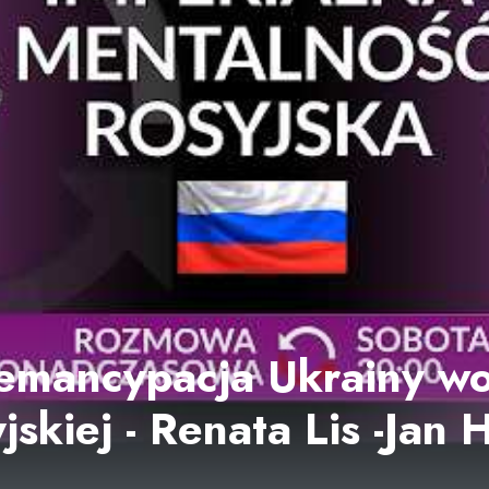
 emancypacja Ukrainy w
yjskiej - Renata Lis -Jan