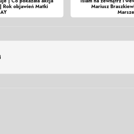
uje | Co pokazała akcja
Islam na zewnątrz i w
| Rok objawień Matki
Mariusz Braszkiew
LAY
Marsze
i