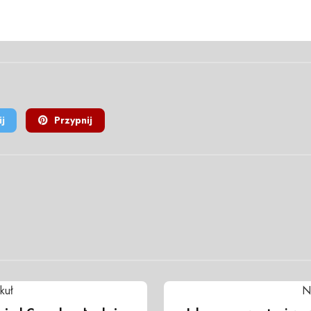
j
Przypnij
kuł
N