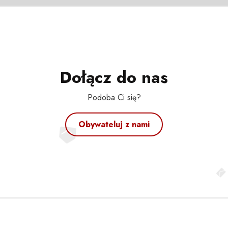
Dołącz do nas
Podoba Ci się?
Obywateluj z nami