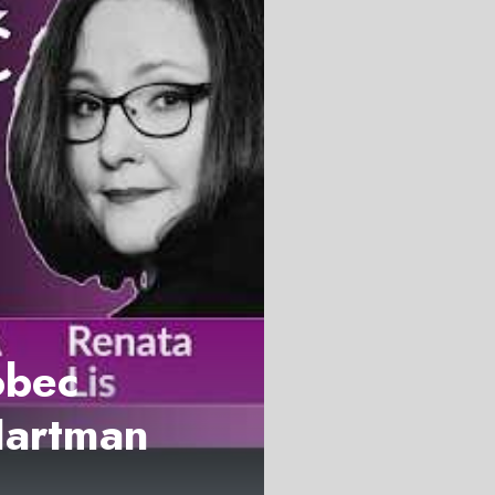
obec
 Hartman