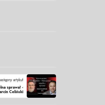
astępny artykuł
na sprawa! -
rcin Celiński