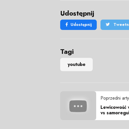
Udostępnij
Udostępnij
Tweetni
Tagi
youtube
Poprzedni arty
Lewicowość 
vs samoregul