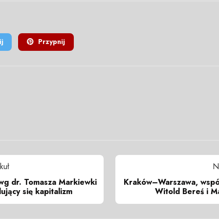
j
Przypnij
kuł
N
wg dr. Tomasza Markiewki
Kraków–Warszawa, wspól
ujący się kapitalizm
Witold Bereś i Ma