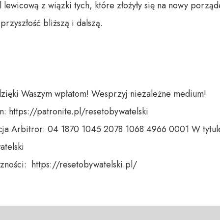
 lewicową z wiązki tych, które złożyły się na nowy porząd
zyszłość bliższą i dalszą. 



dzięki Waszym wpłatom! Wesprzyj niezależne medium! 

 https://patronite.pl/resetobywatelski

ja Arbitror: 04 1870 1045 2078 1068 4966 0001 W tytule
telski 

ności:  https://resetobywatelski.pl/ 
