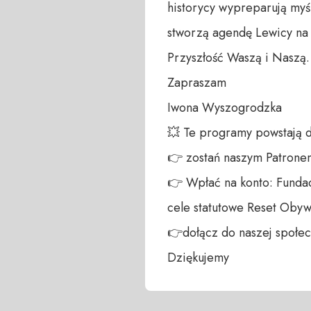
historycy wypreparują myśl
stworzą agendę Lewicy na pr
Przyszłość Waszą i Naszą. 
Zapraszam

Iwona Wyszogrodzka 

💥 Te programy powstają 
👉 zostań naszym Patronem:
👉 Wpłać na konto: Fundac
cele statutowe Reset Obywa
👉dołącz do naszej społecz
Dziękujemy