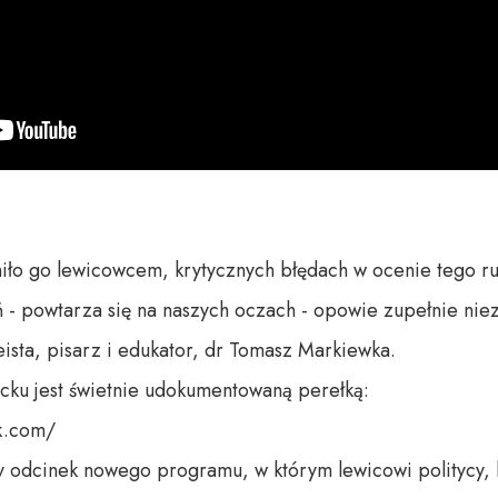
ło go lewicowcem, krytycznych błędach w ocenie tego ruch
 powtarza się na naszych oczach - opowie zupełnie niezwy
sta, pisarz i edukator, dr Tomasz Markiewka. 

acku jest świetnie udokumentowaną perełką: 

.com/ 

odcinek nowego programu, w którym lewicowi politycy, ko