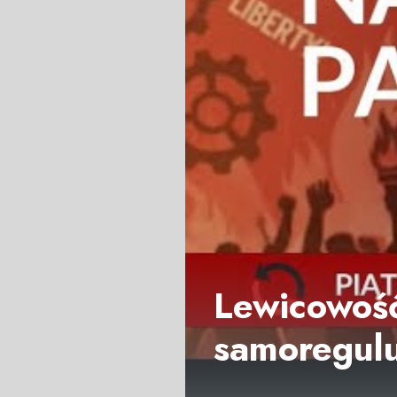
Lewicowość
samoregulu