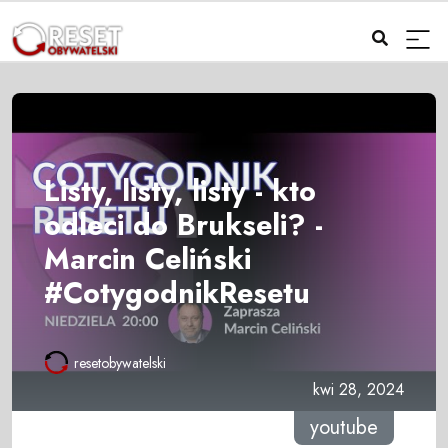
Listy, listy, listy - kto
odleci do Brukseli? -
Marcin Celiński
#CotygodnikResetu
resetobywatelski
kwi 28, 2024
youtube