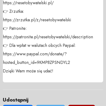
https://resetobywatelski.pl/ 

👉 Zrzutka: 

https://zrzutka.pl/z/resetobywatelski 

👉 Patronite: 

https://patronite.pl/resetobywatelski/description

👉 Dla wpłat w walutach obcych Paypal:

https://www.paypal.com/donate/?
hosted_button_id=9KMP8ZPSNDYL2

Dzięki Wam może się udać!
Udostępnij