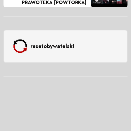
PRAWOTEKA [POWTÓRKA]
resetobywatelski