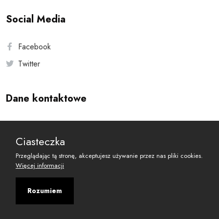
Social Media
Facebook
Twitter
Dane kontaktowe
Andersa 10, 00-201 Warszawa
Ciasteczka
reset@resetobywatelski.pl
Przeglądając tą stronę, akceptujesz używanie przez nas pliki cookies.
Więcej informacji
Rozumiem
©
2026
Fundacja Arbitror