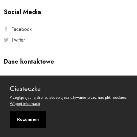
Social Media
Facebook
Twitter
Dane kontaktowe
Andersa 10, 00-201 Warszawa
Ciasteczka
reset@resetobywatelski.pl
Przeglądając tą stronę, akceptujesz używanie przez nas pliki cookies.
Więcej informacji
Rozumiem
©
2026
Fundacja Arbitror