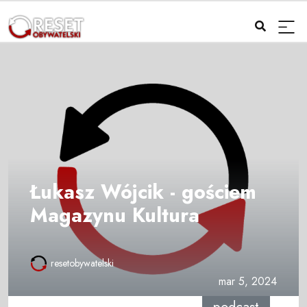
Łukasz Wójcik - gościem
Magazynu Kultura
resetobywatelski
mar 5, 2024