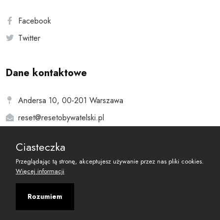
Facebook
Twitter
Dane kontaktowe
Andersa 10, 00-201 Warszawa
reset@resetobywatelski.pl
Ciasteczka
Przeglądając tą stronę, akceptujesz używanie przez nas pliki cookies.
Więcej informacji
©
2026
Fundacja Arbitror
Rozumiem
Developed with
by
Maciej
&
Łukasz