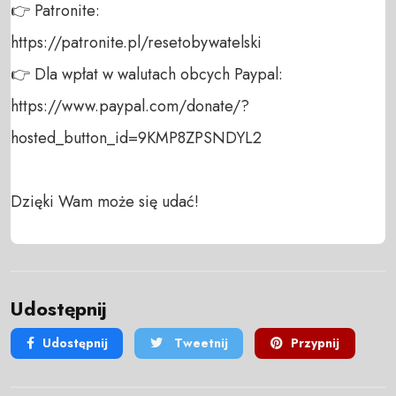
👉 Patronite: 

https://patronite.pl/resetobywatelski

👉 Dla wpłat w walutach obcych Paypal:

https://www.paypal.com/donate/?
hosted_button_id=9KMP8ZPSNDYL2

Dzięki Wam może się udać!
Udostępnij
Udostępnij
Tweetnij
Przypnij