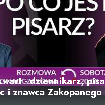
wart - dziennikarz, pisa
ec i znawca Zakopaneg