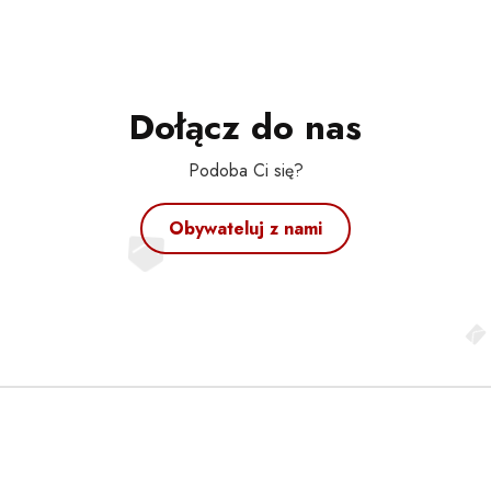
Dołącz do nas
Podoba Ci się?
Obywateluj z nami