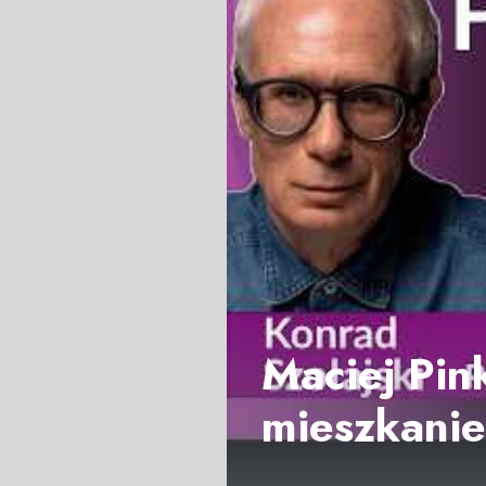
Maciej Pink
mieszkani