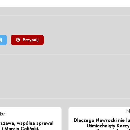
j
Przypnij
N
kuł
Dlaczego Nawrocki nie l
zawa, wspólna sprawa!
Uśmiechnięty Kaczyń
i Marcin Celiński.