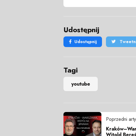
Udostępnij
Udostępnij
Tweetni
Tagi
youtube
Poprzedni arty
Kraków–Wars
Witold Bereś 