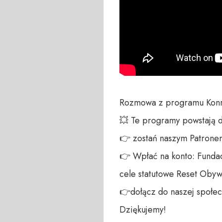
Rozmowa z programu Konr
💥 Te programy powstają 
👉 zostań naszym Patronem:
👉 Wpłać na konto: Fundac
cele statutowe Reset Obywa
👉dołącz do naszej społecz
Dziękujemy!