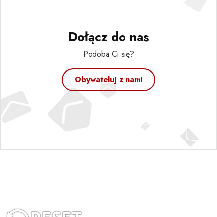
Dołącz do nas
Podoba Ci się?
Obywateluj z nami