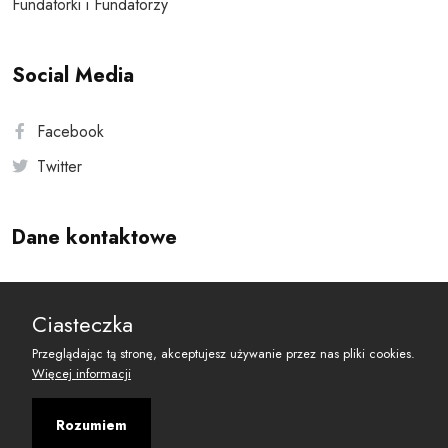
Fundatorki i Fundatorzy
Social Media
Facebook
Twitter
Dane kontaktowe
Andersa 10, 00-201 Warszawa
Ciasteczka
reset@resetobywatelski.pl
Przeglądając tą stronę, akceptujesz używanie przez nas pliki cookies.
Więcej informacji
Rozumiem