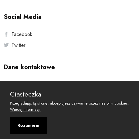
Social Media
Facebook
Twitter
Dane kontaktowe
Andersa 10, 00-201 Warszawa
Ciasteczka
reset@resetobywatelski.pl
Przeglądając tą stronę, akceptujesz używanie przez nas pliki cookies.
Więcej informacji
Rozumiem