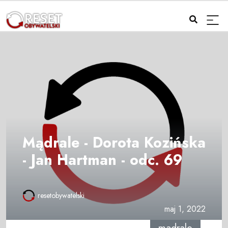
Mądrale - Dorota Kozińska
- Jan Hartman - odc. 69
resetobywatelski
maj 1, 2022