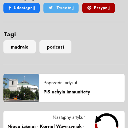
Udostępnij
Tweetnij
Przypnij
Tagi
madrale
podcast
Poprzedni artykuł
PiS uchyla immunitety
Następny artykuł
Nieco jaśniej - Kornel Wawrzyniak -