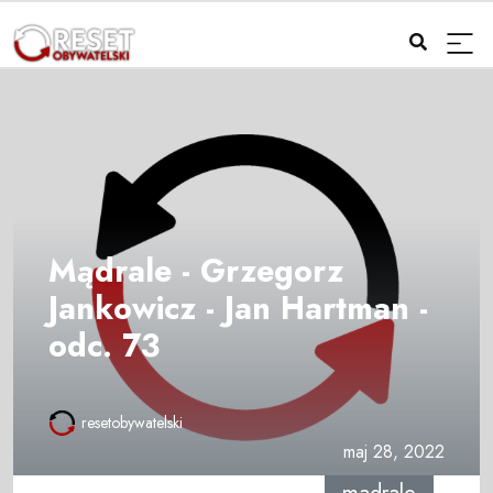
Mądrale - Grzegorz
Jankowicz - Jan Hartman -
odc. 73
resetobywatelski
maj 28, 2022