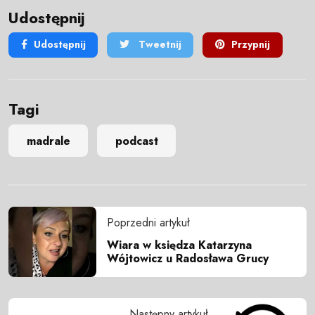
Udostępnij
Udostępnij
Tweetnij
Przypnij
Tagi
madrale
podcast
Poprzedni artykuł
Wiara w księdza Katarzyna
Wójtowicz u Radosława Grucy
Następny artykuł