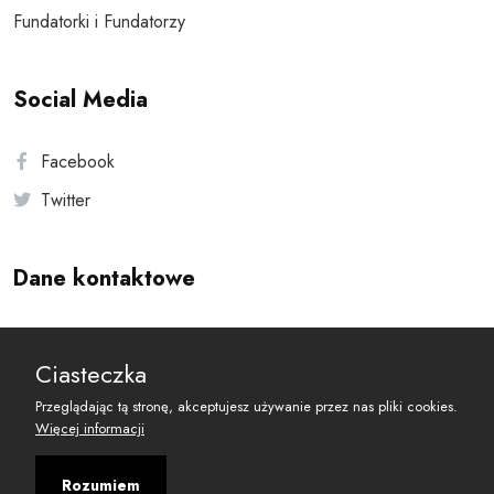
Fundatorki i Fundatorzy
Social Media
Facebook
Twitter
Dane kontaktowe
Andersa 10, 00-201 Warszawa
Ciasteczka
reset@resetobywatelski.pl
Przeglądając tą stronę, akceptujesz używanie przez nas pliki cookies.
Więcej informacji
Rozumiem