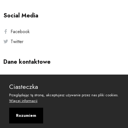
Social Media
Facebook
Twitter
Dane kontaktowe
Andersa 10, 00-201 Warszawa
Ciasteczka
reset@resetobywatelski.pl
Przeglądając tą stronę, akceptujesz używanie przez nas pliki cookies.
Więcej informacji
Rozumiem