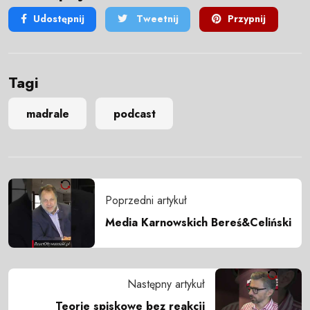
Udostępnij
Tweetnij
Przypnij
Tagi
madrale
podcast
Poprzedni artykuł
Media Karnowskich Bereś&Celiński
Następny artykuł
Teorie spiskowe bez reakcji