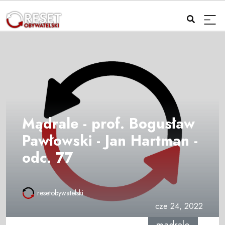
Mądrale - prof. Bogusław
Pawłowski - Jan Hartman -
odc. 77
resetobywatelski
cze 24, 2022