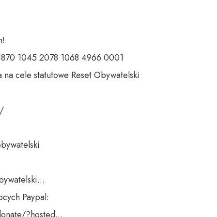
 

 1870 1045 2078 1068 4966 0001 

 na cele statutowe Reset Obywatelski 

 

bywatelski 

ywatelski...

cych Paypal:

onate/?hosted...