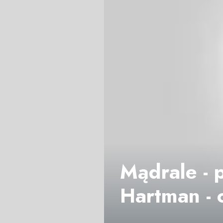
Mądrale - 
Hartman - 