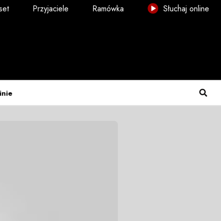
set
Przyjaciele
Ramówka
Słuchaj online
inie