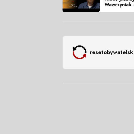
Wawrzyniak -
resetobywatelsk