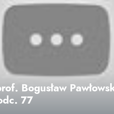
prof. Bogusław Pawłowski
odc. 77