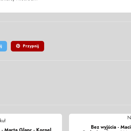
j
Przypnij
N
kuł
Bez wyjścia - Mac
 - Marta Glanc - Kornel