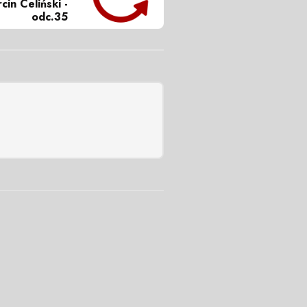
in Celiński -
odc.35