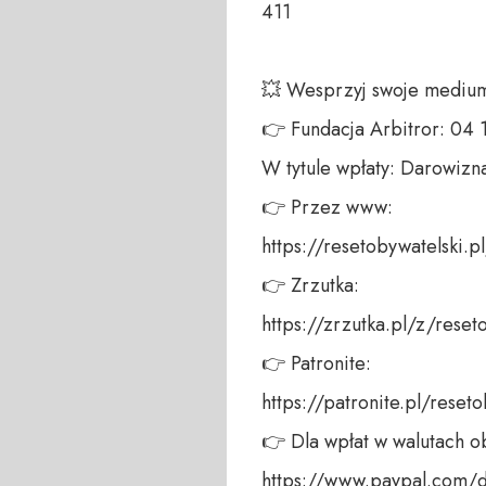
411 

💥 Wesprzyj swoje medium!
👉 Fundacja Arbitror: 04
W tytule wpłaty: Darowizna
👉 Przez www: 

https://resetobywatelski.pl/
👉 Zrzutka: 

https://zrzutka.pl/z/reseto
👉 Patronite: 

https://patronite.pl/resetob
👉 Dla wpłat w walutach ob
https://www.paypal.com/d