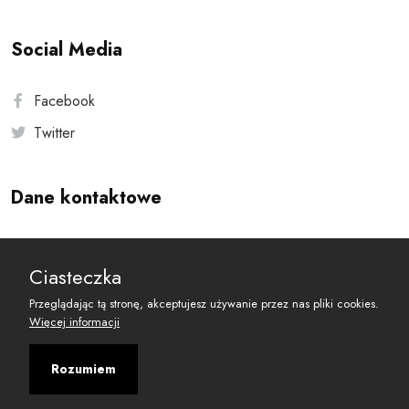
Social Media
Facebook
Twitter
Dane kontaktowe
Andersa 10, 00-201 Warszawa
Ciasteczka
reset@resetobywatelski.pl
Przeglądając tą stronę, akceptujesz używanie przez nas pliki cookies.
Więcej informacji
Rozumiem