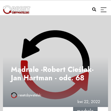
Mądrale -Robert Cieślak-
Jan Hartman - odc. 68
resetobywatelski
kwi 22, 2022