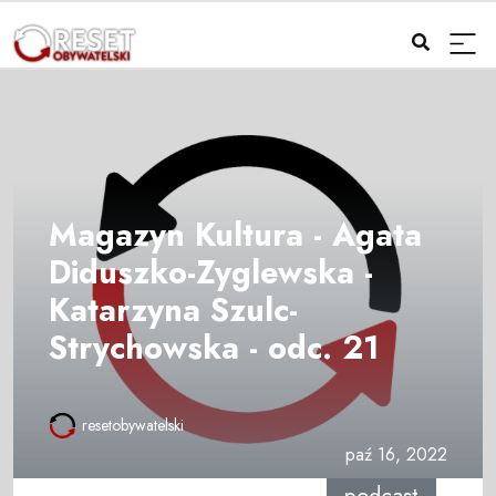
Magazyn Kultura - Agata
Diduszko-Zyglewska -
Katarzyna Szulc-
Strychowska - odc. 21
resetobywatelski
paź 16, 2022