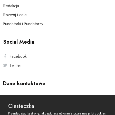
Redakcja
Rozwój i cele
Fundatorki i Fundatorzy
Social Media
Facebook
Twitter
Dane kontaktowe
Andersa 10, 00-201 Warszawa
Ciasteczka
reset@resetobywatelski.pl
Przeglądając tą stronę, akceptujesz używanie przez nas pliki cookies.