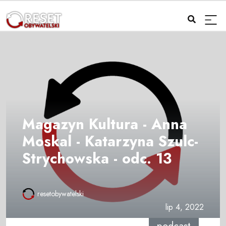
Magazyn Kultura - Anna
Moskal - Katarzyna Szulc-
Strychowska - odc. 13
resetobywatelski
lip 4, 2022