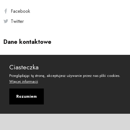
Facebook
Twitter
Dane kontaktowe
Andersa 10, 00-201 Warszawa
Ciasteczka
reset@resetobywatelski.pl
Przeglądając tą stronę, akceptujesz używanie przez nas pliki cookies.
Więcej informacji
Rozumiem
©
2026
Fundacja Arbitror
Developed with
by
Maciej
&
Łukasz