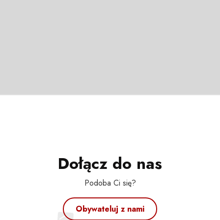
Dołącz do nas
Podoba Ci się?
Obywateluj z nami