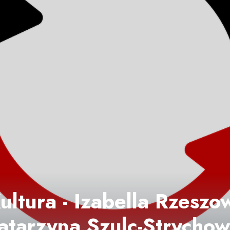
ltura - Izabella Rzeszow
atarzyna Szulc-Strycho