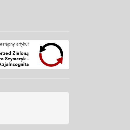
astępny artykuł
przed Zieloną
ra Szymczyk -
AzjaIncognita