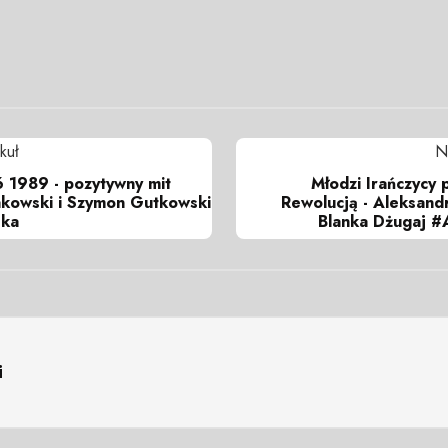
kuł
N
 1989 - pozytywny mit
Młodzi Irańczycy 
kowski i Szymon Gutkowski
Rewolucją - Aleksand
ska
Blanka Dżugaj #
i