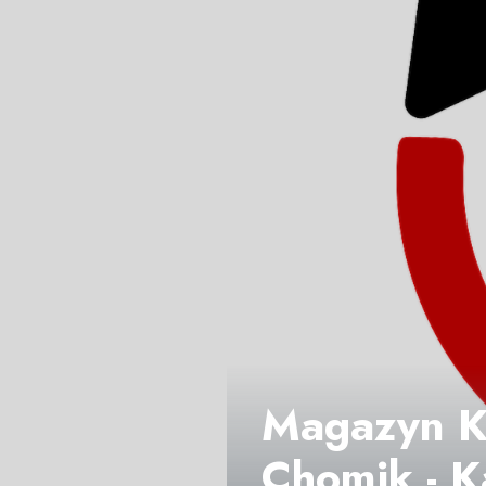
Magazyn Ku
Chomik - K