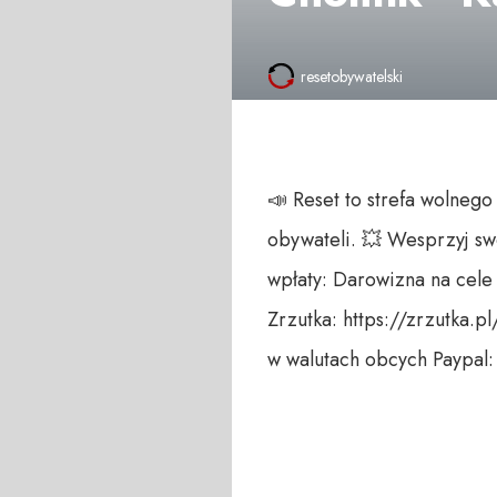
resetobywatelski
📣 Reset to strefa wolneg
obywateli. 💥 Wesprzyj s
wpłaty: Darowizna na cele
Zrzutka: https://zrzutka.p
w walutach obcych Paypal