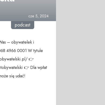
cze 5, 2024
podcast
 Was – obywatelek i
068 4966 0001 W tytule
obywatelski.pl/ 👉
setobywatelski 👉 Dla wpłat
może się udać!