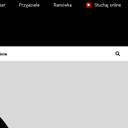
set
Przyjaciele
Ramówka
Słuchaj online
inie