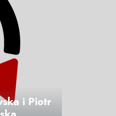
ska i Piotr
wska