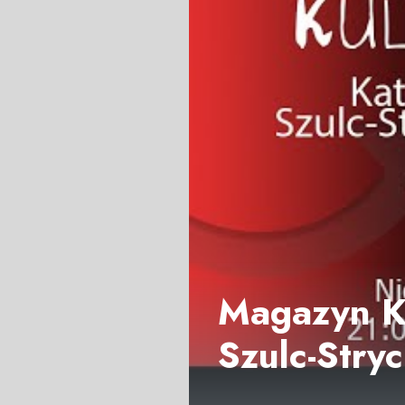
Magazyn Ku
Szulc-Stry