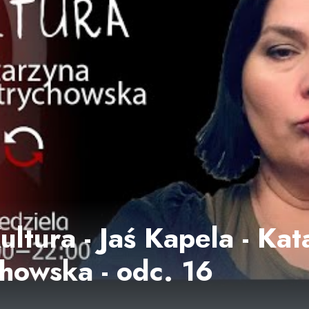
ltura - Jaś Kapela - Kat
chowska - odc. 16