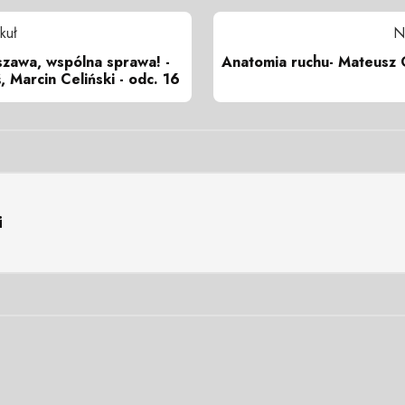
kuł
N
zawa, wspólna sprawa! -
Anatomia ruchu- Mateusz 
, Marcin Celiński - odc. 16
i