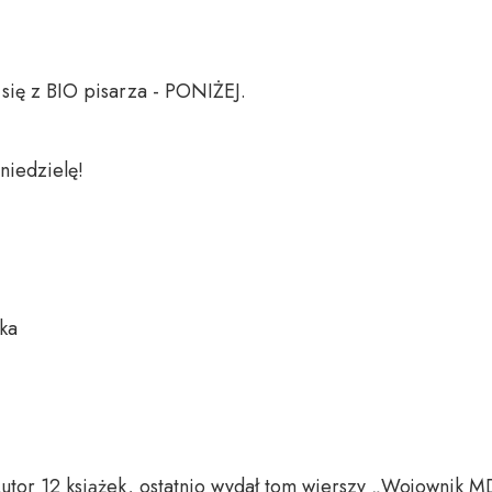
ię z BIO pisarza - PONIŻEJ.

niedzielę!

ka

Autor 12 książek, ostatnio wydał tom wierszy „Wojownik M