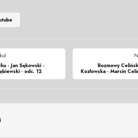
utube
kuł
N
hu - Jan Sękowski -
Rozmowy Celińsk
biewski - odc. 12
Kozłowska - Marcin Celiń
i