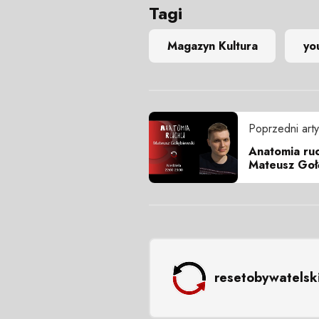
Tagi
Magazyn Kultura
yo
Poprzedni arty
Anatomia ruc
Mateusz Gołę
resetobywatelsk