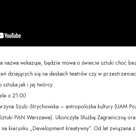
ma nazwa wskazuje, będzie mowa o świecie sztuki choć bez
eń dziejących się na deskach teatrów czy w przestrzeniach
sztuka jak i jej twórcy. 

le o 21:00 

zyna Szulc-Strychowska – antropolożka kultury (UAM Pozna
ut Sztuki PAN Warszawa). Ukończyła Służbę Zagraniczną ora
na kierunku „Development kreatywny”. Od lat związana z