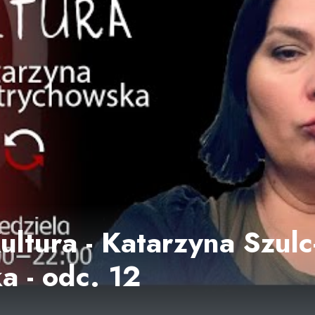
ltura - Katarzyna Szulc
a - odc. 12