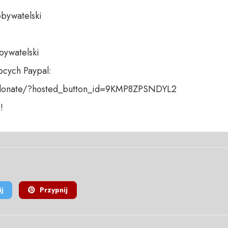
bywatelski 

bywatelski

cych Paypal:

donate/?hosted_button_id=9KMP8ZPSNDYL2 

!
j
Przypnij