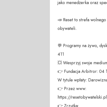
jako menedżerka oraz specja
📣 Reset to strefa wolneg
obywateli. 

💬 Programy na żywo, dysk
411 

💥 Wesprzyj swoje medium!
👉 Fundacja Arbitror: 04
W tytule wpłaty: Darowizna
👉 Przez www: 

https://resetobywatelski.pl/
👉 Zrzutka: 
