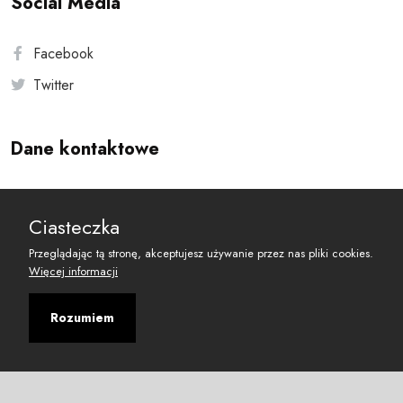
Social Media
Facebook
Twitter
Dane kontaktowe
Andersa 10, 00-201 Warszawa
Ciasteczka
reset@resetobywatelski.pl
Przeglądając tą stronę, akceptujesz używanie przez nas pliki cookies.
Więcej informacji
Rozumiem
©
2026
Fundacja Arbitror
Developed with
by
Maciej
&
Łukasz