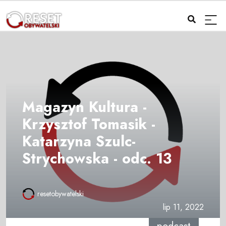
Magazyn Kultura -
Krzysztof Tomasik -
Katarzyna Szulc-
Strychowska - odc. 13
resetobywatelski
lip 11, 2022