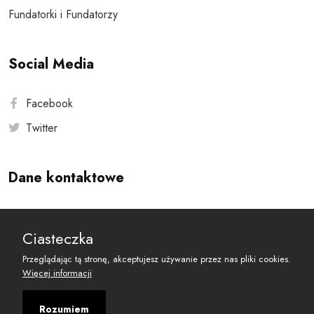
Fundatorki i Fundatorzy
Social Media
Facebook
Twitter
Dane kontaktowe
Andersa 10, 00-201 Warszawa
Ciasteczka
reset@resetobywatelski.pl
Przeglądając tą stronę, akceptujesz używanie przez nas pliki cookies.
Więcej informacji
Rozumiem