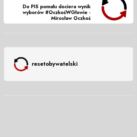
Do PIS pomału dociera wynik
wyborów #OczkośWGłowie -
Mirosław Oczkoś
resetobywatelski