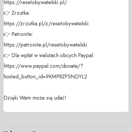
https://resetobywatelski.pl/ 

👉 Zrzutka: 

https://zrzutka.pl/z/resetobywatelski 

👉 Patronite: 

https://patronite.pl/resetobywatelski

👉 Dla wpłat w walutach obcych Paypal:

https://www.paypal.com/donate/?
hosted_button_id=9KMP8ZPSNDYL2

Dzięki Wam może się udać!