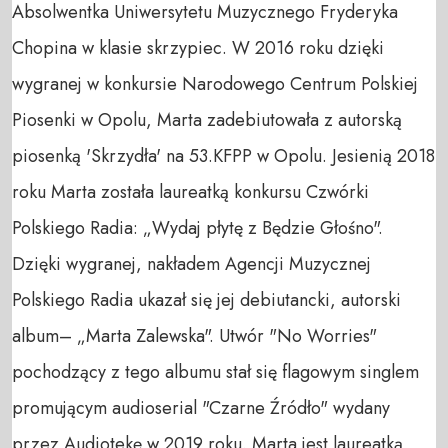
Absolwentka Uniwersytetu Muzycznego Fryderyka 
Chopina w klasie skrzypiec. W 2016 roku dzięki 
wygranej w konkursie Narodowego Centrum Polskiej 
Piosenki w Opolu, Marta zadebiutowała z autorską 
piosenką 'Skrzydła' na 53.KFPP w Opolu. Jesienią 2018 
roku Marta została laureatką konkursu Czwórki 
Polskiego Radia: „Wydaj płytę z Będzie Głośno". 
Dzięki wygranej, nakładem Agencji Muzycznej 
Polskiego Radia ukazał się jej debiutancki, autorski 
album– „Marta Zalewska". Utwór "No Worries" 
pochodzący z tego albumu stał się flagowym singlem 
promującym audioserial "Czarne Źródło" wydany 
przez Audiotekę w 2019 roku. Marta jest laureatką 