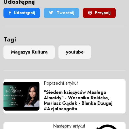
Udostępnij
Udostępnij
Tweetnij
Przypnij
Tagi
Magazyn Kultura
youtube
Poprzedni artykuł
"Siedem księżyców Maalego
Almeidy" - Weronika Rokicka,
Mariusz Gądek - Blanka Dżugaj
#AzjaIncognita
Następny artykuł