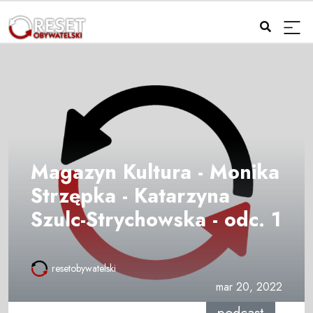
Magazyn Kultura - Monika
Strzępka - Katarzyna
Szulc-Strychowska - odc. 1
resetobywatelski
mar 20, 2022