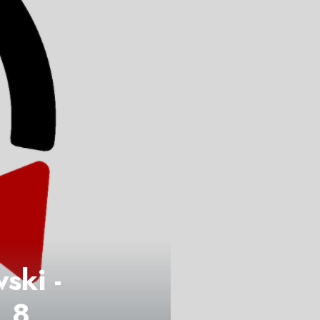
ski -
. 8