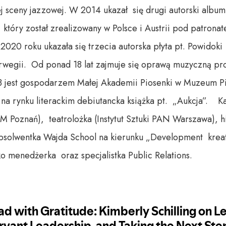
j sceny jazzowej. W 2014 ukazał się drugi autorski album 
który został zrealizowany w Polsce i Austrii pod patro
020 roku ukazała się trzecia autorska płyta pt. Powido
egii. Od ponad 18 lat zajmuje się oprawą muzyczną pr
jest gospodarzem Małej Akademii Piosenki w Muzeum P
 na rynku literackim debiutancka książka pt. „Aukcja”. K
M Poznań), teatrolożka (Instytut Sztuki PAN Warszawa), his
solwentka Wajda School na kierunku „Development kreat
o menedżerka oraz specjalistka Public Relations.