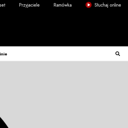
set
Przyjaciele
Ramówka
Słuchaj online
inie