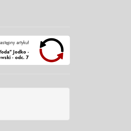
astępny artykuł
Yoda" Jodko -
wski - odc. 7