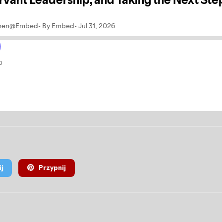
j
Przypnij