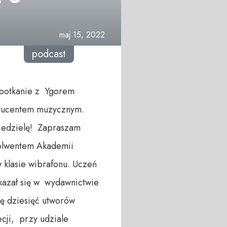
maj 15, 2022
podcast
spotkanie z Ygorem
oducentem muzycznym.
niedzielę! Zapraszam
lwentem Akademii
 klasie wibrafonu. Uczeń
ukazał się w wydawnictwie
ię dziesięć utworów
ecji, przy udziale