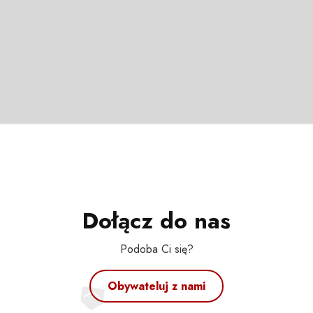
Dołącz do nas
Podoba Ci się?
Obywateluj z nami