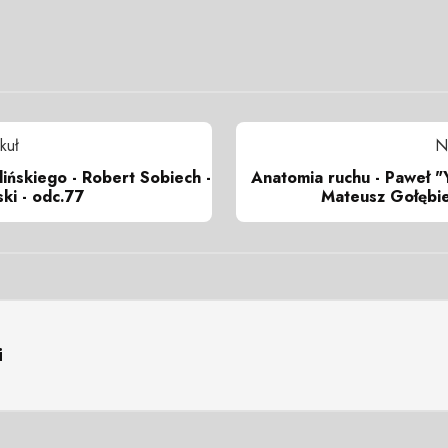
kuł
N
ńskiego - Robert Sobiech -
Anatomia ruchu - Paweł "
ski - odc.77
Mateusz Gołębie
i