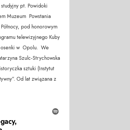
studyjny pt. Powidoki
natem Muzeum Powstania
ki Północy, pod honorowym
ogramu telewizyjnego Kuby
iosenki w Opolu. We
atarzyna Szulc-Strychowska
toryczka sztuki (Instytut
ywny”. Od lat związana z