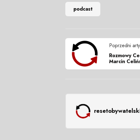
podcast
Poprzedni arty
Rozmowy Celi
Marcin Celiń
resetobywatelsk