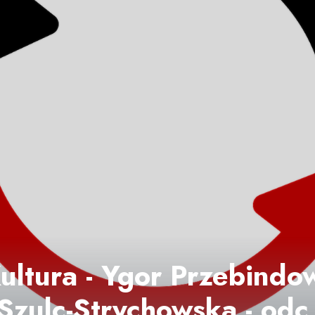
ltura - Ygor Przebindow
Szulc-Strychowska - odc