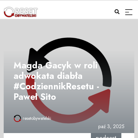
Magda Gacyk w roli
adwokata diabła
#CodziennikResetu -
Paweł Sito
resetobywatelski
paź 3, 2025