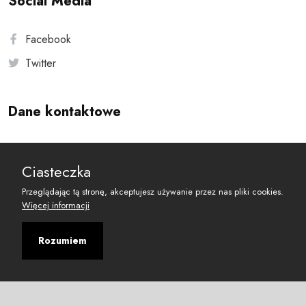
Social Media
Facebook
Twitter
Dane kontaktowe
Andersa 10, 00-201 Warszawa
Ciasteczka
reset@resetobywatelski.pl
Przeglądając tą stronę, akceptujesz używanie przez nas pliki cookies.
Więcej informacji
Rozumiem
©
2026
Fundacja Arbitror
Developed with
by
Maciej
&
Łukasz