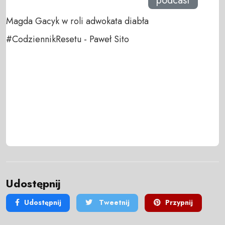
podcast
Magda Gacyk w roli adwokata diabła
#CodziennikResetu - Paweł Sito
Udostępnij
Udostępnij
Tweetnij
Przypnij