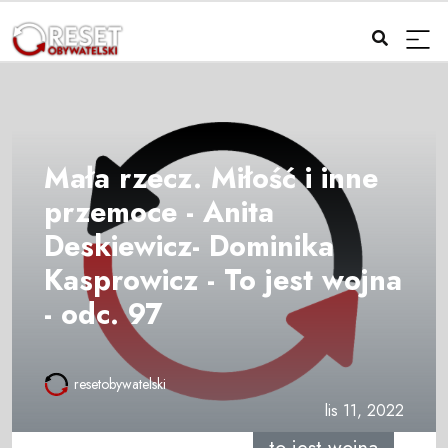
Mała rzecz. Miłość i inne
przemoce - Anita
Deskiewicz- Dominika
Kasprowicz - To jest wojna
- odc. 97
resetobywatelski
lis 11, 2022