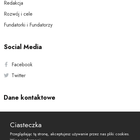
Redakcja
Rozwój i cele
Fundatorki i Fundatorzy
Social Media
Facebook
Twitter
Dane kontaktowe
Andersa 10, 00-201 Warszawa
Ciasteczka
reset@resetobywatelski.pl
Przeglądając tą stronę, akceptujesz używanie przez nas pliki cookies.