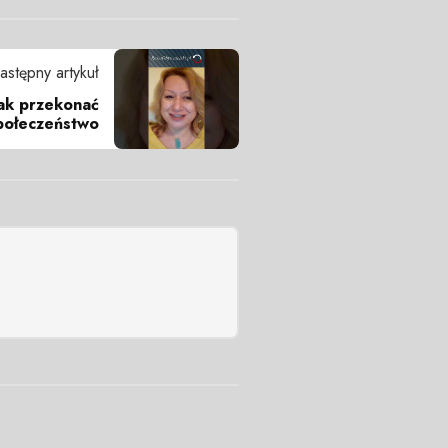
astępny artykuł
ak przekonać
połeczeństwo