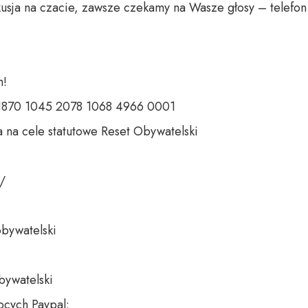
usja na czacie, zawsze czekamy na Wasze głosy – telefon 
 

 1870 1045 2078 1068 4966 0001 

 na cele statutowe Reset Obywatelski 

 

bywatelski 

bywatelski

cych Paypal:
