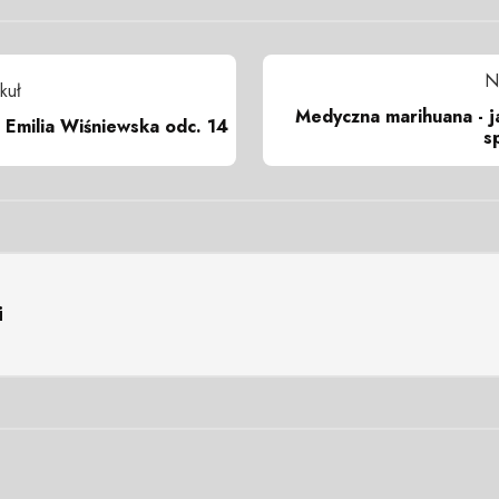
N
kuł
Medyczna marihuana - j
 Emilia Wiśniewska odc. 14
s
i