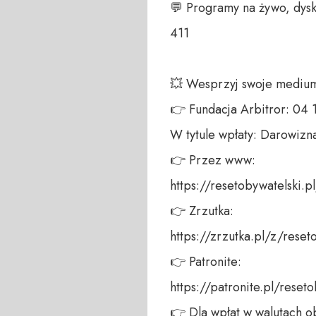
💬 Programy na żywo, dysk
411 

💥 Wesprzyj swoje medium!
👉 Fundacja Arbitror: 04
W tytule wpłaty: Darowizna
👉 Przez www: 

https://resetobywatelski.pl/
👉 Zrzutka: 

https://zrzutka.pl/z/reseto
👉 Patronite: 

https://patronite.pl/reseto
👉 Dla wpłat w walutach ob