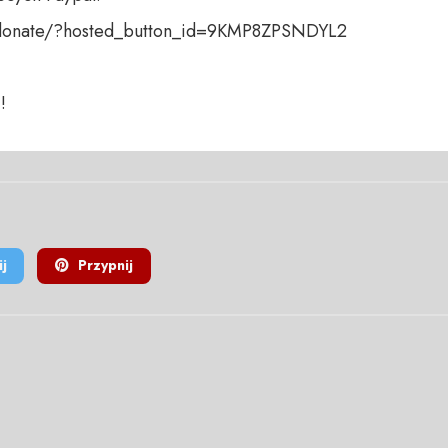
donate/?hosted_button_id=9KMP8ZPSNDYL2

!
j
Przypnij