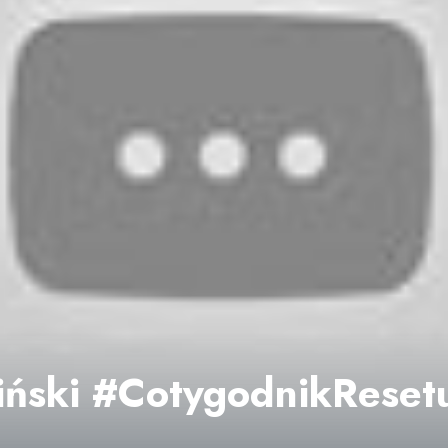
iński #CotygodnikReset