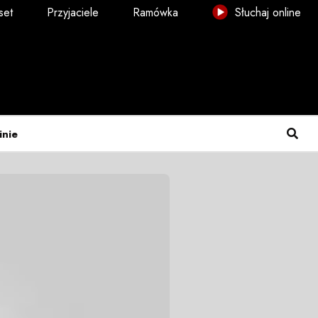
set
Przyjaciele
Ramówka
Słuchaj online
inie