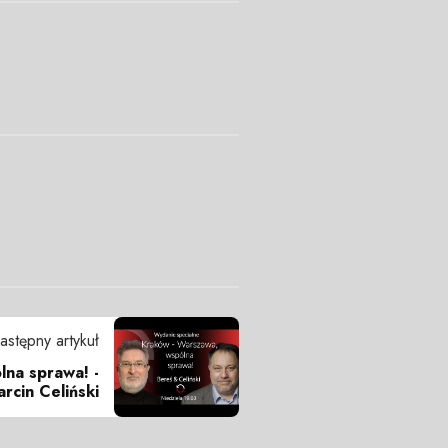
astępny artykuł
na sprawa! -
rcin Celiński