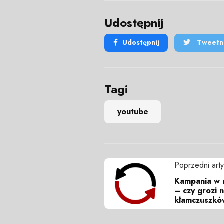
Udostępnij
Udostępnij
Tweetni
Tagi
youtube
Poprzedni arty
Kampania w 
– czy grozi 
kłamczuszkó