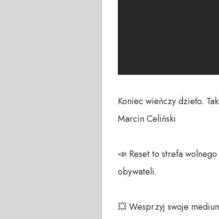
Koniec wieńczy dzieło. Ta
Marcin Celiński

📣 Reset to strefa wolneg
obywateli. 

💥 Wesprzyj swoje medium!