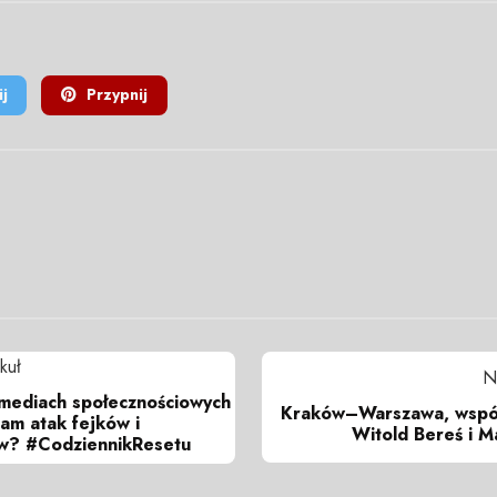
j
Przypnij
kuł
N
mediach społecznościowych
Kraków–Warszawa, wspól
nam atak fejków i
Witold Bereś i Ma
w? #CodziennikResetu