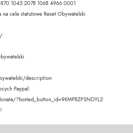
 1870 1045 2078 1068 4966 0001 

 na cele statutowe Reset Obywatelski 

 

bywatelski 

bywatelski/description

cych Paypal:

donate/?hosted_button_id=9KMP8ZPSNDYL2

!