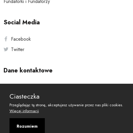
Fundatorki i Fundatorzy
Social Media
Facebook
Twitter
Dane kontaktowe
Andersa 10, 00-201 Warszawa
Ciasteczka
reset@resetobywatelski.pl
Przeglądając tą stronę, akceptujesz używanie przez nas pliki cookies.
Więcej informacji
Rozumiem