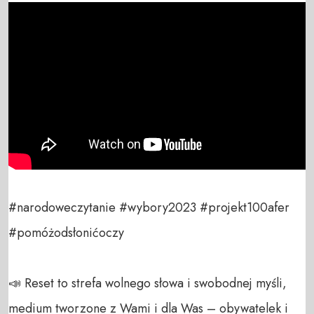
#narodoweczytanie #wybory2023 #projekt100afer 
#pomóżodsłonićoczy

📣 Reset to strefa wolnego słowa i swobodnej myśli, 
medium tworzone z Wami i dla Was – obywatelek i 