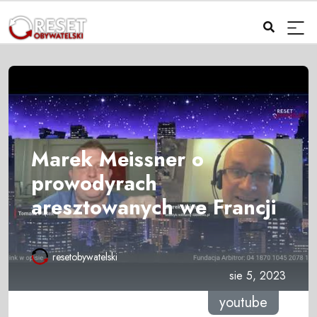
Marek Meissner o
prowodyrach
aresztowanych we Francji
resetobywatelski
sie 5, 2023
youtube