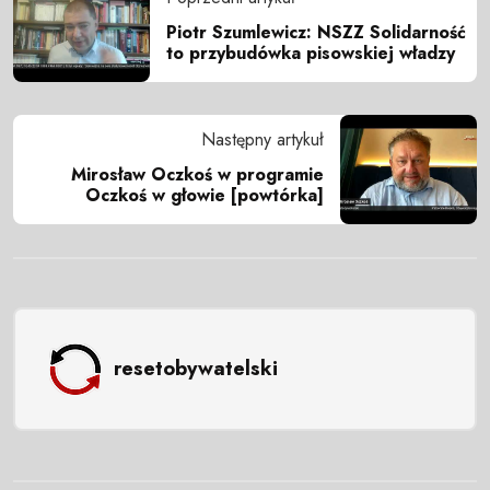
Piotr Szumlewicz: NSZZ Solidarność
to przybudówka pisowskiej władzy
Następny artykuł
Mirosław Oczkoś w programie
Oczkoś w głowie [powtórka]
resetobywatelski