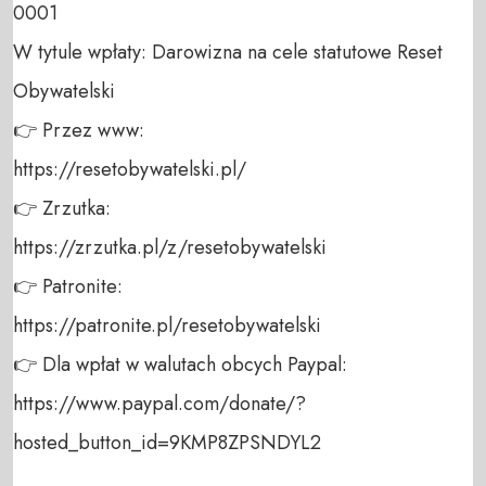
0001 

W tytule wpłaty: Darowizna na cele statutowe Reset 
Obywatelski 

👉 Przez www: 

https://resetobywatelski.pl/ 

👉 Zrzutka: 

https://zrzutka.pl/z/resetobywatelski 

👉 Patronite: 

https://patronite.pl/resetobywatelski

👉 Dla wpłat w walutach obcych Paypal:

https://www.paypal.com/donate/?
hosted_button_id=9KMP8ZPSNDYL2
