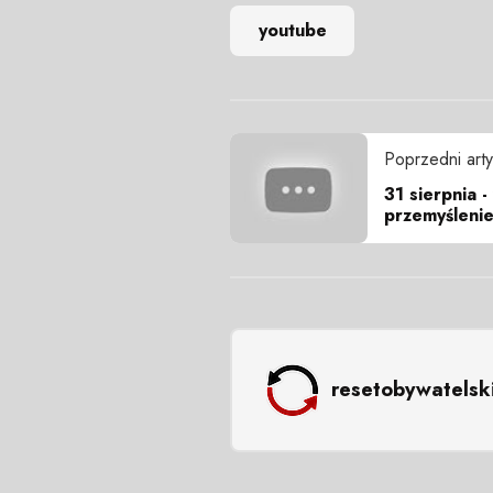
youtube
Poprzedni arty
31 sierpnia 
przemyśleni
resetobywatelsk