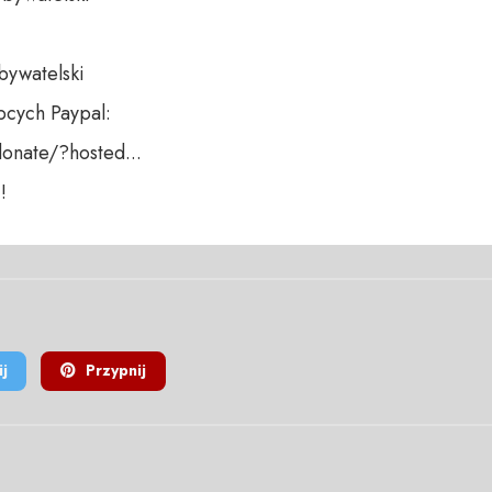
bywatelski

cych Paypal:

nate/?hosted...

!
j
Przypnij