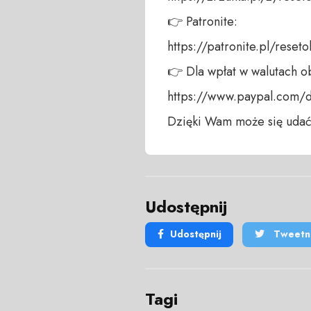
👉 Patronite:

https://patronite.pl/reseto
👉 Dla wpłat w walutach ob
https://www.paypal.com/do
Dzięki Wam może się udać
Udostępnij
Udostępnij
Tweetni
Tagi