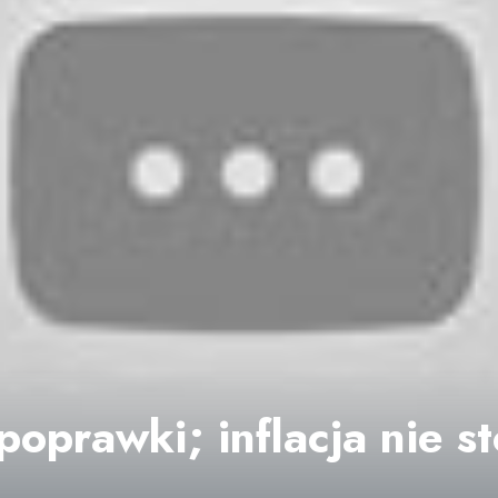
poprawki; inflacja nie s