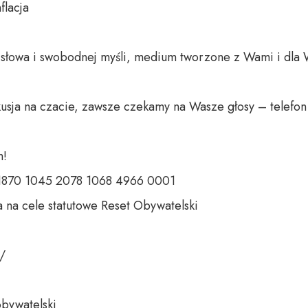
lacja

o słowa i swobodnej myśli, medium tworzone z Wami i dla 
usja na czacie, zawsze czekamy na Wasze głosy – telefon 
!

 1870 1045 2078 1068 4966 0001

 na cele statutowe Reset Obywatelski

/

bywatelski
