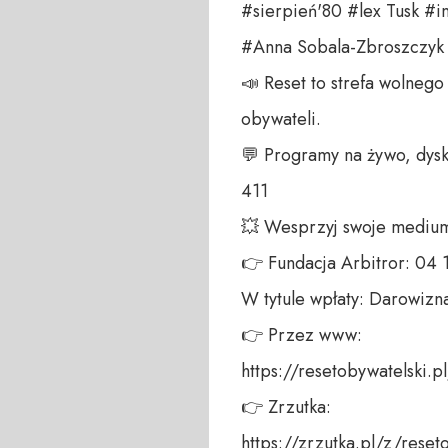
#sierpień'80 #lex Tusk #inf
#Anna Sobala-Zbroszczyk

📣 Reset to strefa wolneg
obywateli.

💬 Programy na żywo, dysk
411

💥 Wesprzyj swoje medium
👉 Fundacja Arbitror: 04
W tytule wpłaty: Darowizna
👉 Przez www:

https://resetobywatelski.pl
👉 Zrzutka:

https://zrzutka.pl/z/reseto