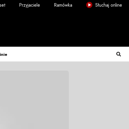
set
Przyjaciele
Ramówka
Słuchaj online
inie