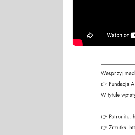
____________
Wesprzyj medi
👉 Fundacja A
W tytule wpłat
👉 Patronite: h
👉 Zrzutka: ht