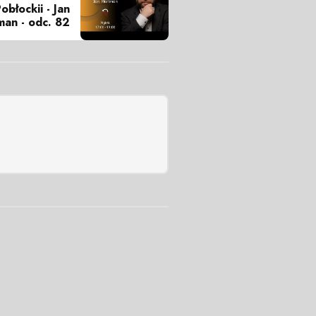
błockii - Jan
man - odc. 82