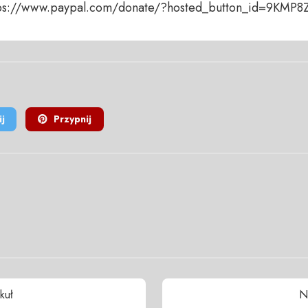
ttps://www.paypal.com/donate/?hosted_button_id=9KMP
j
Przypnij
kuł
N