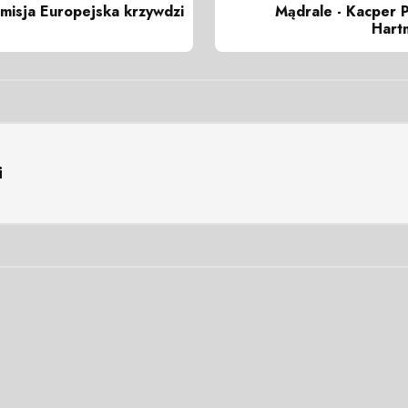
omisja Europejska krzywdzi
Mądrale - Kacper Po
Hart
i