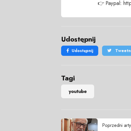
👉 Paypal: h
Udostępnij
Udostępnij
Tweetni
Tagi
youtube
Poprzedni arty