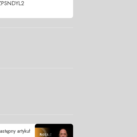
8ZPSNDYL2
astępny artykuł