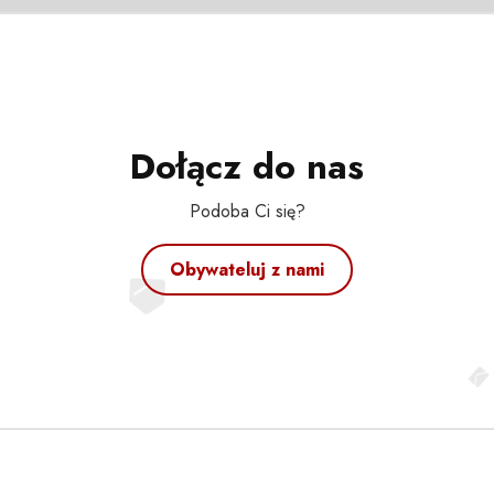
Dołącz do nas
Podoba Ci się?
Obywateluj z nami