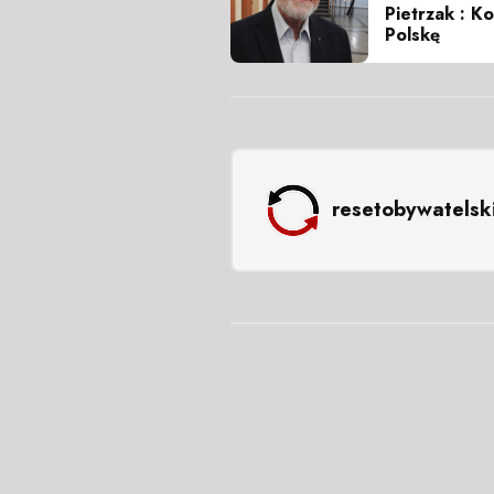
Pietrzak : K
Polskę
resetobywatelsk