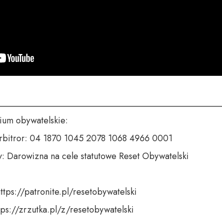
___________________________________________________
um obywatelskie:

rbitror: 04 1870 1045 2078 1068 4966 0001

y: Darowizna na cele statutowe Reset Obywatelski

ttps://patronite.pl/resetobywatelski

tps://zrzutka.pl/z/resetobywatelski
