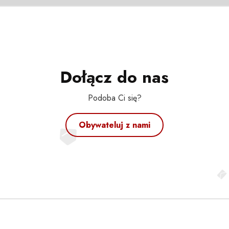
Dołącz do nas
Podoba Ci się?
Obywateluj z nami