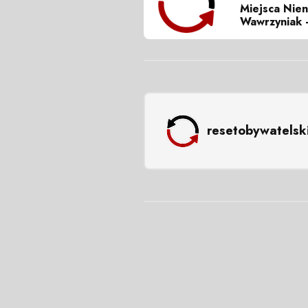
Miejsca Nie
Wawrzyniak -
resetobywatelsk