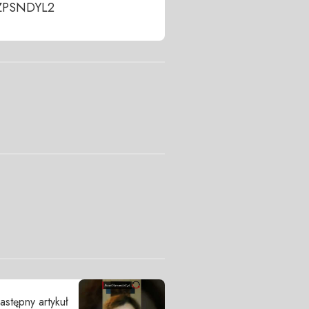
8ZPSNDYL2
astępny artykuł