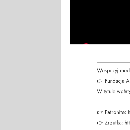
____________
Wesprzyj medi
👉 Fundacja A
W tytule wpłat
👉 Patronite: h
👉 Zrzutka: ht