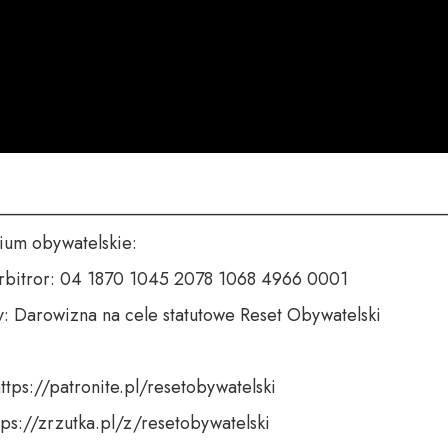
___________________________________________________
um obywatelskie:

rbitror: 04 1870 1045 2078 1068 4966 0001

y: Darowizna na cele statutowe Reset Obywatelski

ttps://patronite.pl/resetobywatelski

tps://zrzutka.pl/z/resetobywatelski
