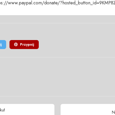
ttps://www.paypal.com/donate/?hosted_button_id=9KMP
j
Przypnij
kuł
N