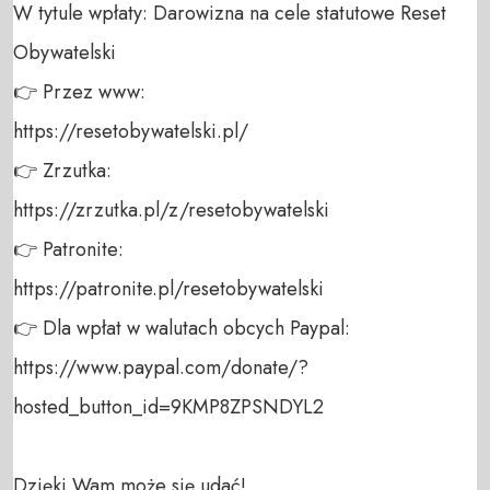
W tytule wpłaty: Darowizna na cele statutowe Reset 
Obywatelski 

👉 Przez www: 

https://resetobywatelski.pl/ 

👉 Zrzutka: 

https://zrzutka.pl/z/resetobywatelski 

👉 Patronite: 

https://patronite.pl/resetobywatelski

👉 Dla wpłat w walutach obcych Paypal:

https://www.paypal.com/donate/?
hosted_button_id=9KMP8ZPSNDYL2

Dzięki Wam może się udać!