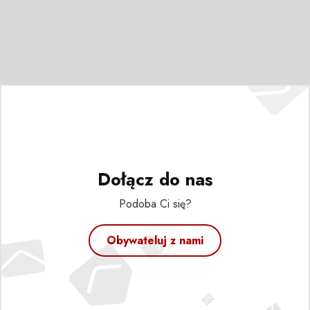
Dołącz do nas
Podoba Ci się?
Obywateluj z nami