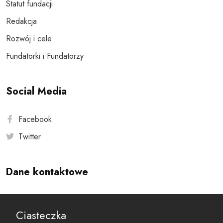
Statut fundacji
Redakcja
Rozwój i cele
Fundatorki i Fundatorzy
Social Media
Facebook
Twitter
Dane kontaktowe
Andersa 10, 00-201 Warszawa
Ciasteczka
reset@resetobywatelski.pl